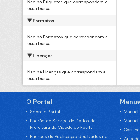
Não há Etiquetas que correspondam a
essa busca
Formatos
Não há Formatos que correspondam a
essa busca
Licenças
Não há Licenças que correspondam a
essa busca
O Portal
Manua
Sobre o Portal
Manual
Padrão de Serviço de Dados da
Manual
Prefeitura da Cidade de Recife
Cartilh
Padrões de Publicação dos Dados no
Guia d