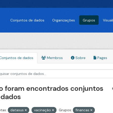
Conjuntos de dados
Organizações
Grupos
Visua
Conjuntos de dados
Membros
Sobre
Pages
o foram encontrados conjuntos
 dados
etas:
datasus
vacinação
Grupos:
financas