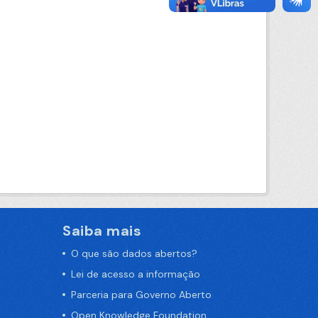
Saiba mais
O que são dados abertos?
Lei de acesso a informação
Parceria para Governo Aberto
Open Knowledge Foundation