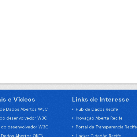
is e Vídeos
Links de Interesse
 de Dados Abertos W3C
Hub de Dados Recife
 do desenvolvedor W3C
Inovação Aberta Recife
a do desenvolvedor W3C
Portal da Transparência Recife
e Dados Abertos OKFN
Hacker Cidadão Recife