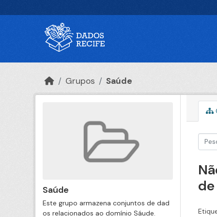
Ir para o conteúdo principal
Grupos
Saúde
Nã
de
Saúde
Este grupo armazena conjuntos de dad
Etiqu
os relacionados ao domínio Sáude.