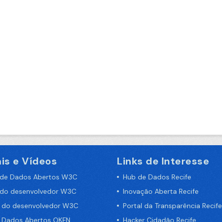
is e Vídeos
Links de Interesse
 de Dados Abertos W3C
Hub de Dados Recife
 do desenvolvedor W3C
Inovação Aberta Recife
a do desenvolvedor W3C
Portal da Transparência Recife
e Dados Abertos OKFN
Hacker Cidadão Recife