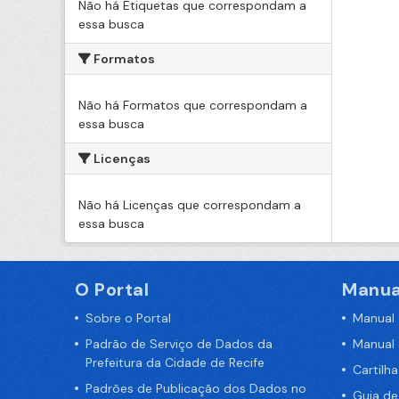
Não há Etiquetas que correspondam a
essa busca
Formatos
Não há Formatos que correspondam a
essa busca
Licenças
Não há Licenças que correspondam a
essa busca
O Portal
Manua
Sobre o Portal
Manual
Padrão de Serviço de Dados da
Manual
Prefeitura da Cidade de Recife
Cartilh
Padrões de Publicação dos Dados no
Guia d