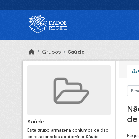
Ir para o conteúdo principal
Grupos
Saúde
Nã
de
Saúde
Este grupo armazena conjuntos de dad
Etiqu
os relacionados ao domínio Sáude.