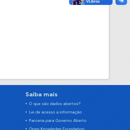
Saiba mais
O que são dados abertos?
Lei de acesso a informação
Parceria para Governo Aberto
Open Knowledge Foundation