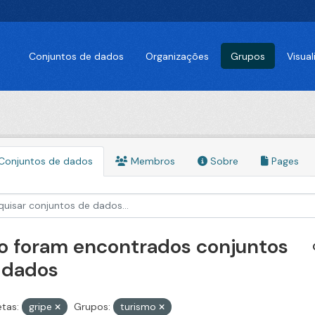
Conjuntos de dados
Organizações
Grupos
Visua
Conjuntos de dados
Membros
Sobre
Pages
o foram encontrados conjuntos
 dados
etas:
gripe
Grupos:
turismo