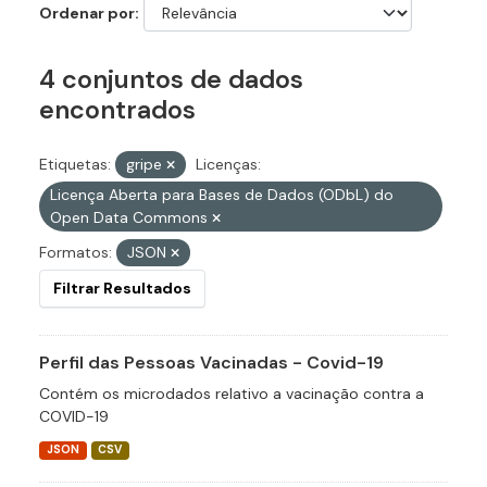
Ordenar por
4 conjuntos de dados
encontrados
Etiquetas:
gripe
Licenças:
Licença Aberta para Bases de Dados (ODbL) do
Open Data Commons
Formatos:
JSON
Filtrar Resultados
Perfil das Pessoas Vacinadas - Covid-19
Contém os microdados relativo a vacinação contra a
COVID-19
JSON
CSV