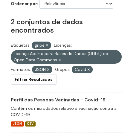
Ordenar por
2 conjuntos de dados
encontrados
Etiquetas:
gripe
Licenças:
Licença Aberta para Bases de Dados (ODbL) do
Open Data Commons
Formatos:
JSON
Grupos:
Covid
Filtrar Resultados
Perfil das Pessoas Vacinadas - Covid-19
Contém os microdados relativo a vacinação contra a
COVID-19
JSON
CSV