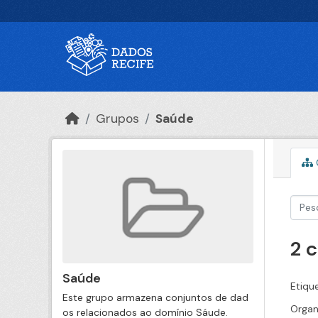
Ir para o conteúdo principal
Grupos
Saúde
2 
Saúde
Etiqu
Este grupo armazena conjuntos de dad
Organ
os relacionados ao domínio Sáude.