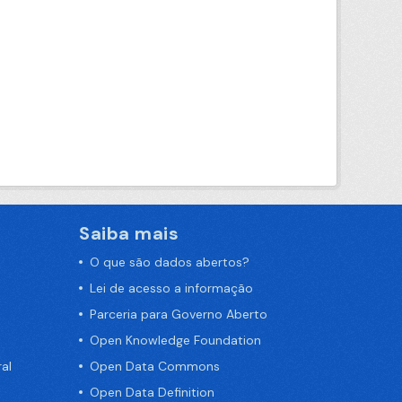
Saiba mais
O que são dados abertos?
Lei de acesso a informação
Parceria para Governo Aberto
Open Knowledge Foundation
al
Open Data Commons
Open Data Definition