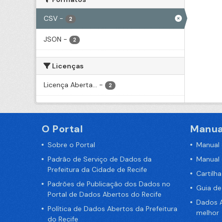
CSV
-
2
JSON
-
2
Licenças
Licença Aberta...
-
2
O Portal
Manua
Sobre o Portal
Manual
Padrão de Serviço de Dados da
Manual
Prefeitura da Cidade de Recife
Cartilh
Padrões de Publicação dos Dados no
Guia d
Portal de Dados Abertos do Recife
Dados A
Política de Dados Abertos da Prefeitura
melhor
do Recife