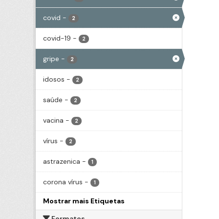
covid
-
2
covid-19
-
2
gripe
-
2
idosos
-
2
saúde
-
2
vacina
-
2
vírus
-
2
astrazenica
-
1
corona vírus
-
1
Mostrar mais Etiquetas
Formatos