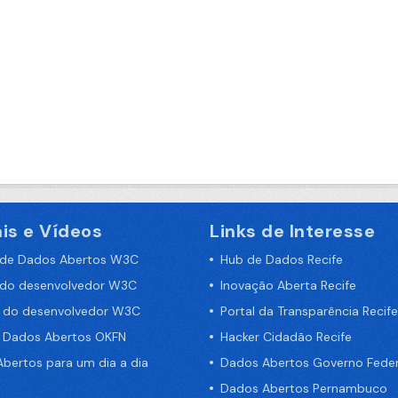
is e Vídeos
Links de Interesse
 de Dados Abertos W3C
Hub de Dados Recife
 do desenvolvedor W3C
Inovação Aberta Recife
a do desenvolvedor W3C
Portal da Transparência Recife
e Dados Abertos OKFN
Hacker Cidadão Recife
bertos para um dia a dia
Dados Abertos Governo Feder
Dados Abertos Pernambuco