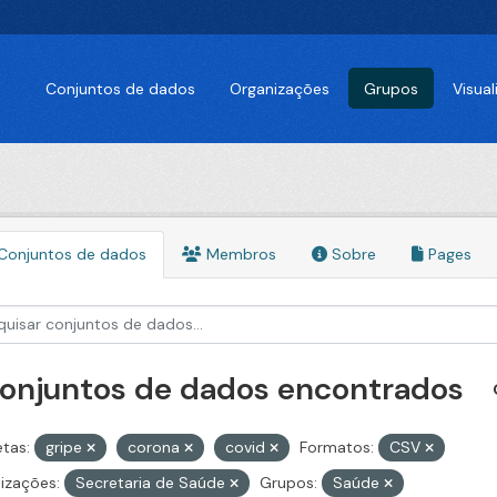
Conjuntos de dados
Organizações
Grupos
Visua
Conjuntos de dados
Membros
Sobre
Pages
conjuntos de dados encontrados
etas:
gripe
corona
covid
Formatos:
CSV
izações:
Secretaria de Saúde
Grupos:
Saúde