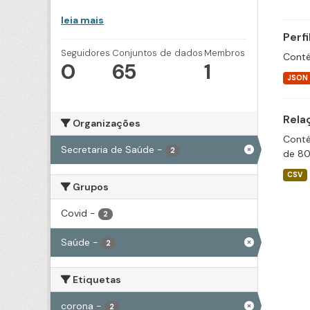
leia mais
Perf
Seguidores
Conjuntos de dados
Membros
Conté
0
65
1
JSON
Rela
Organizações
Conté
Secretaria de Saúde
-
2
de 80
CSV
Grupos
Covid
-
2
Saúde
-
2
Etiquetas
corona
-
2