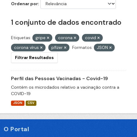
Ordenar por
1 conjunto de dados encontrado
Etiquetas:
gripe
corona
covid
corona vírus
pfizer
Formatos:
JSON
Filtrar Resultados
Perfil das Pessoas Vacinadas - Covid-19
Contém os microdados relativo a vacinação contra a
COVID-19
JSON
CSV
O Portal