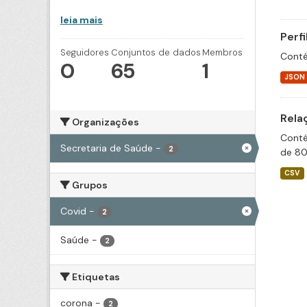
leia mais
Perf
Seguidores
Conjuntos de dados
Membros
Conté
0
65
1
JSON
Rela
Organizações
Conté
Secretaria de Saúde
-
2
de 80
CSV
Grupos
Covid
-
2
Saúde
-
2
Etiquetas
corona
-
2