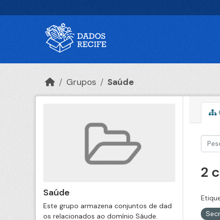
Ir para o conteúdo principal
Grupos
Saúde
2 
Saúde
Etiqu
Este grupo armazena conjuntos de dad
Secr
os relacionados ao domínio Sáude.