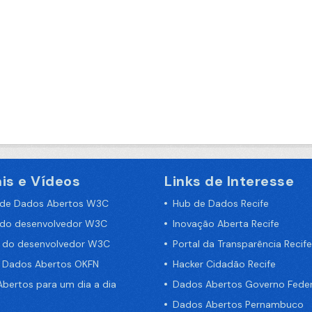
is e Vídeos
Links de Interesse
 de Dados Abertos W3C
Hub de Dados Recife
 do desenvolvedor W3C
Inovação Aberta Recife
a do desenvolvedor W3C
Portal da Transparência Recife
e Dados Abertos OKFN
Hacker Cidadão Recife
bertos para um dia a dia
Dados Abertos Governo Feder
Dados Abertos Pernambuco