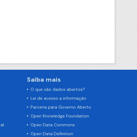
Saiba mais
O que são dados abertos?
Lei de acesso a informação
Parceria para Governo Aberto
Open Knowledge Foundation
al
Open Data Commons
Open Data Definition