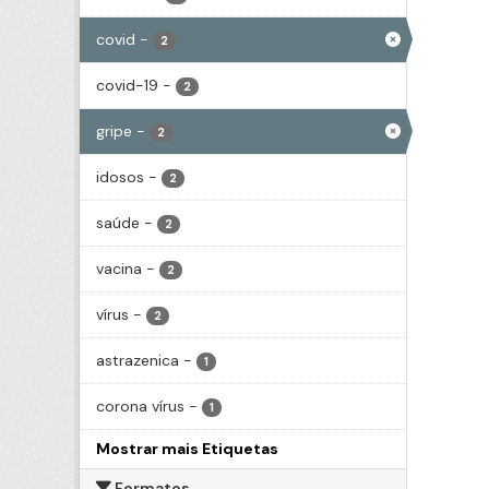
covid
-
2
covid-19
-
2
gripe
-
2
idosos
-
2
saúde
-
2
vacina
-
2
vírus
-
2
astrazenica
-
1
corona vírus
-
1
Mostrar mais Etiquetas
Formatos