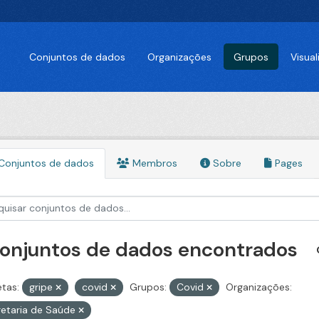
Conjuntos de dados
Organizações
Grupos
Visua
Conjuntos de dados
Membros
Sobre
Pages
conjuntos de dados encontrados
etas:
gripe
covid
Grupos:
Covid
Organizações:
etaria de Saúde