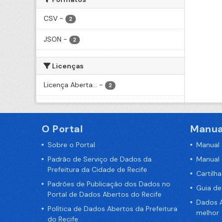
CSV
-
2
JSON
-
2
Licenças
Licença Aberta...
-
2
O Portal
Manua
Sobre o Portal
Manual
Padrão de Serviço de Dados da
Manual
Prefeitura da Cidade de Recife
Cartilh
Padrões de Publicação dos Dados no
Guia d
Portal de Dados Abertos do Recife
Dados A
Política de Dados Abertos da Prefeitura
melhor
do Recife