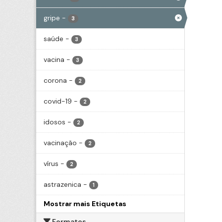
gripe
-
3
saúde
-
3
vacina
-
3
corona
-
2
covid-19
-
2
idosos
-
2
vacinação
-
2
vírus
-
2
astrazenica
-
1
Mostrar mais Etiquetas
Formatos