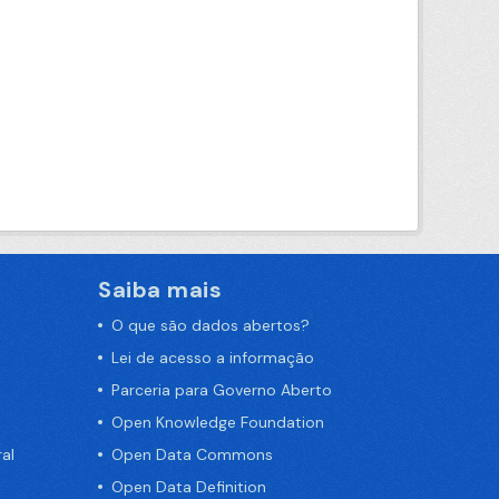
Saiba mais
O que são dados abertos?
Lei de acesso a informação
Parceria para Governo Aberto
Open Knowledge Foundation
al
Open Data Commons
Open Data Definition