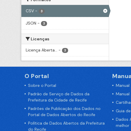
CSV
-
3
JSON
-
3
Licenças
Licença Aberta...
-
3
O Portal
Manua
Sobre o Portal
Manual
Padrão de Serviço de Dados da
Manual
Prefeitura da Cidade de Recife
Cartilh
Padrões de Publicação dos Dados no
Guia d
Portal de Dados Abertos do Recife
Dados A
Política de Dados Abertos da Prefeitura
melhor
do Recife