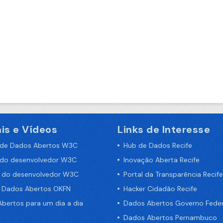
is e Vídeos
Links de Interesse
 de Dados Abertos W3C
Hub de Dados Recife
 do desenvolvedor W3C
Inovação Aberta Recife
a do desenvolvedor W3C
Portal da Transparência Recife
e Dados Abertos OKFN
Hacker Cidadão Recife
bertos para um dia a dia
Dados Abertos Governo Feder
Dados Abertos Pernambuco