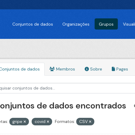
Conjuntos de dados
Organizações
Grupos
Visua
Conjuntos de dados
Membros
Sobre
Pages
conjuntos de dados encontrados
etas:
gripe
covid
Formatos:
CSV