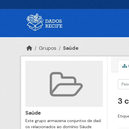
Ir para o conteúdo principal
Grupos
Saúde
3 
Saúde
Etiqu
Este grupo armazena conjuntos de dad
os relacionados ao domínio Sáude.