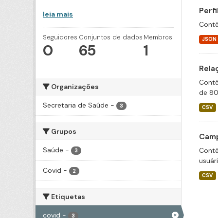
Perf
leia mais
Conté
Seguidores
Conjuntos de dados
Membros
JSON
0
65
1
Rela
Conté
Organizações
de 80
Secretaria de Saúde
-
3
CSV
Grupos
Camp
Saúde
-
Conté
3
usuár
Covid
-
2
CSV
Etiquetas
covid
-
3