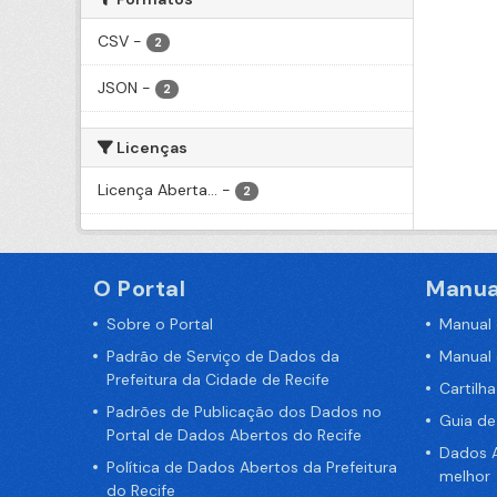
CSV
-
2
JSON
-
2
Licenças
Licença Aberta...
-
2
O Portal
Manua
Sobre o Portal
Manual
Padrão de Serviço de Dados da
Manual
Prefeitura da Cidade de Recife
Cartilh
Padrões de Publicação dos Dados no
Guia d
Portal de Dados Abertos do Recife
Dados A
Política de Dados Abertos da Prefeitura
melhor
do Recife