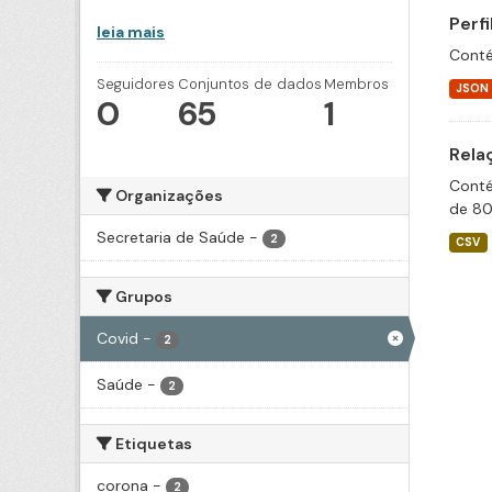
Perf
leia mais
Conté
Seguidores
Conjuntos de dados
Membros
JSON
0
65
1
Rela
Conté
Organizações
de 80
Secretaria de Saúde
-
2
CSV
Grupos
Covid
-
2
Saúde
-
2
Etiquetas
corona
-
2