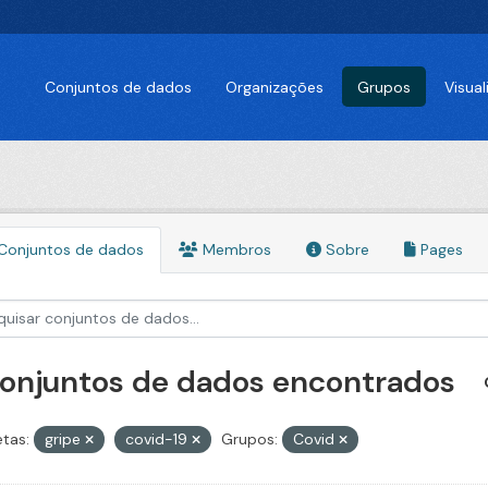
Conjuntos de dados
Organizações
Grupos
Visua
Conjuntos de dados
Membros
Sobre
Pages
conjuntos de dados encontrados
etas:
gripe
covid-19
Grupos:
Covid