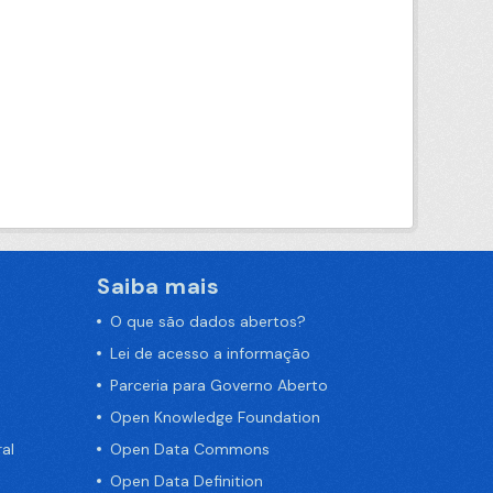
Saiba mais
O que são dados abertos?
Lei de acesso a informação
Parceria para Governo Aberto
Open Knowledge Foundation
al
Open Data Commons
Open Data Definition