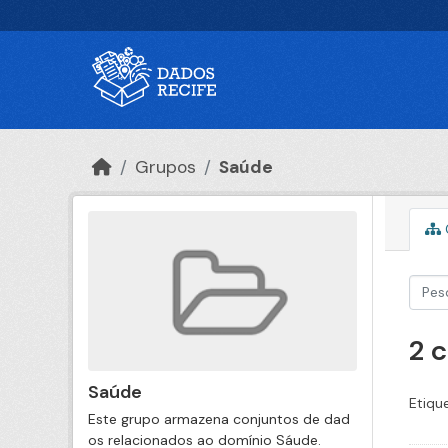
Ir para o conteúdo principal
Grupos
Saúde
2 
Saúde
Etiqu
Este grupo armazena conjuntos de dad
os relacionados ao domínio Sáude.