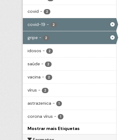
covid
-
2
covid-19
-
2
gripe
-
2
idosos
-
2
saúde
-
2
vacina
-
2
vírus
-
2
astrazenica
-
1
corona vírus
-
1
Mostrar mais Etiquetas
Formatos