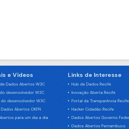
is e Vídeos
Links de Interesse
 de Dados Abertos W3C
Hub de Dados Recife
 do desenvolvedor W3C
Inovação Aberta Recife
a do desenvolvedor W3C
Portal da Transparência Recife
e Dados Abertos OKFN
Hacker Cidadão Recife
bertos para um dia a dia
Dados Abertos Governo Feder
Dados Abertos Pernambuco