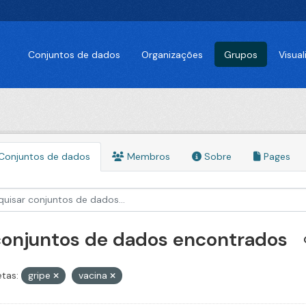
Conjuntos de dados
Organizações
Grupos
Visua
Conjuntos de dados
Membros
Sobre
Pages
conjuntos de dados encontrados
etas:
gripe
vacina