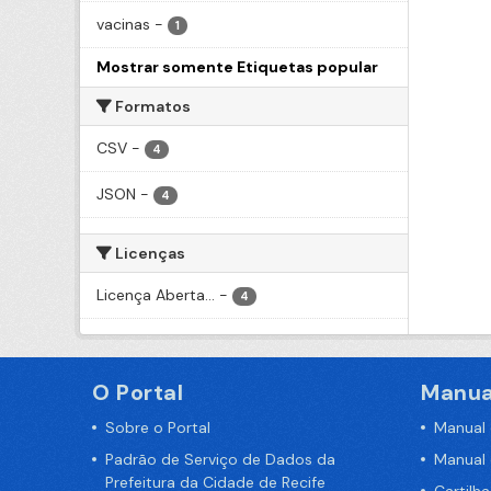
vacinas
-
1
Mostrar somente Etiquetas popular
Formatos
CSV
-
4
JSON
-
4
Licenças
Licença Aberta...
-
4
O Portal
Manua
Sobre o Portal
Manual
Padrão de Serviço de Dados da
Manual
Prefeitura da Cidade de Recife
Cartilh