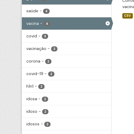
Conté
vacin
saúde
-
4
CSV
vacina
-
4
covid
-
3
vacinação
-
3
corona
-
2
covid-19
-
2
h1n1
-
2
idosa
-
2
idoso
-
2
idosos
-
2