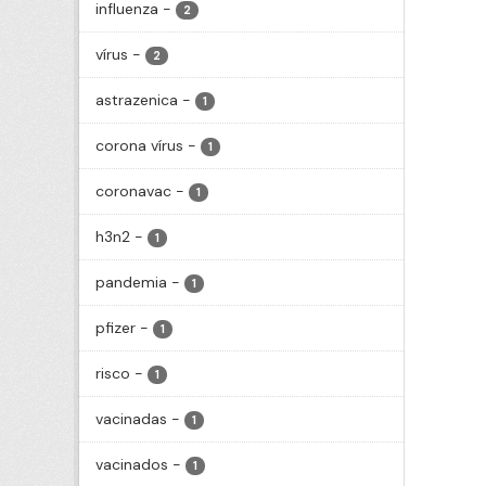
influenza
-
2
vírus
-
2
astrazenica
-
1
corona vírus
-
1
coronavac
-
1
h3n2
-
1
pandemia
-
1
pfizer
-
1
risco
-
1
vacinadas
-
1
vacinados
-
1