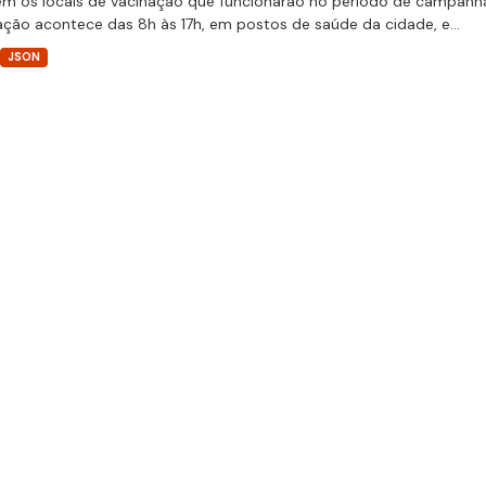
m os locais de vacinação que funcionarão no período de campanha
ação acontece das 8h às 17h, em postos de saúde da cidade, e...
JSON