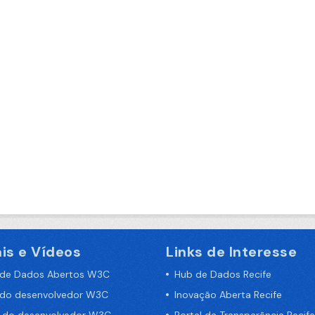
is e Vídeos
Links de Interesse
 de Dados Abertos W3C
Hub de Dados Recife
 do desenvolvedor W3C
Inovação Aberta Recife
a do desenvolvedor W3C
Portal da Transparência Recife