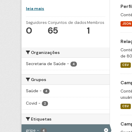
Perf
leia mais
Conté
Seguidores
Conjuntos de dados
Membros
JSON
0
65
1
Rela
Conté
Organizações
de 80
Secretaria de Saúde
-
4
CSV
Grupos
Camp
Saúde
-
Conté
4
usuár
Covid
-
2
CSV
Etiquetas
Camp
gripe
-
4