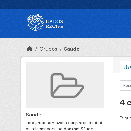
Ir para o conteúdo principal
Grupos
Saúde
4 
Saúde
Etiqu
Este grupo armazena conjuntos de dad
os relacionados ao domínio Sáude.