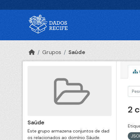
Ir para o conteúdo principal
Grupos
Saúde
2 
Saúde
Etiqu
Este grupo armazena conjuntos de dad
JS
os relacionados ao domínio Sáude.