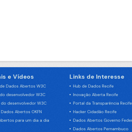
is e Vídeos
Links de Interesse
 de Dados Abertos W3C
Hub de Dados Recife
 do desenvolvedor W3C
Inovação Aberta Recife
a do desenvolvedor W3C
Portal da Transparência Recife
e Dados Abertos OKFN
Hacker Cidadão Recife
bertos para um dia a dia
Dados Abertos Governo Feder
Dados Abertos Pernambuco