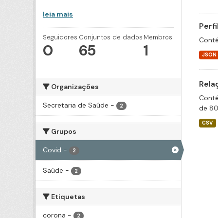
leia mais
Perf
Seguidores
Conjuntos de dados
Membros
Conté
0
65
1
JSON
Rela
Organizações
Conté
Secretaria de Saúde
-
2
de 80
CSV
Grupos
Covid
-
2
Saúde
-
2
Etiquetas
corona
-
2