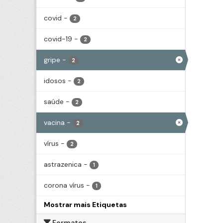
covid
-
2
covid-19
-
2
gripe
-
2
idosos
-
2
saúde
-
2
vacina
-
2
vírus
-
2
astrazenica
-
1
corona vírus
-
1
Mostrar mais Etiquetas
Formatos