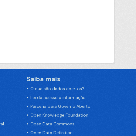
Saiba mais
O que são dados abertos?
Lei de acesso a informação
Parceria para Governo Aberto
Open Knowledge Foundation
al
Open Data Commons
Open Data Definition