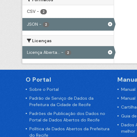
CSV
-
2
JSON
-
2
Licenças
Licença Aberta...
-
2
O Portal
Manua
Sobre o Portal
Manual
Padrão de Serviço de Dados da
Manual
Prefeitura da Cidade de Recife
Cartilh
Padrões de Publicação dos Dados no
Guia d
Portal de Dados Abertos do Recife
Dados A
Política de Dados Abertos da Prefeitura
melhor
do Recife