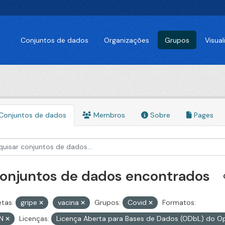
Conjuntos de dados
Organizações
Grupos
Visua
Conjuntos de dados
Membros
Sobre
Pages
conjuntos de dados encontrados
etas:
gripe
vacina
Grupos:
Covid
Formatos:
ON
Licenças:
Licença Aberta para Bases de Dados (ODbL) do