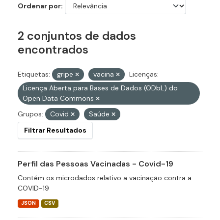
Ordenar por
2 conjuntos de dados
encontrados
Etiquetas:
gripe
vacina
Licenças:
Licença Aberta para Bases de Dados (ODbL) do
Open Data Commons
Grupos:
Covid
Saúde
Filtrar Resultados
Perfil das Pessoas Vacinadas - Covid-19
Contém os microdados relativo a vacinação contra a
COVID-19
JSON
CSV