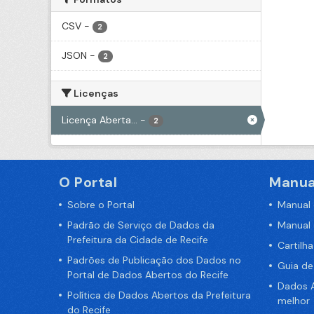
CSV
-
2
JSON
-
2
Licenças
Licença Aberta...
-
2
O Portal
Manua
Sobre o Portal
Manual
Padrão de Serviço de Dados da
Manual
Prefeitura da Cidade de Recife
Cartilh
Padrões de Publicação dos Dados no
Guia d
Portal de Dados Abertos do Recife
Dados A
Política de Dados Abertos da Prefeitura
melhor
do Recife