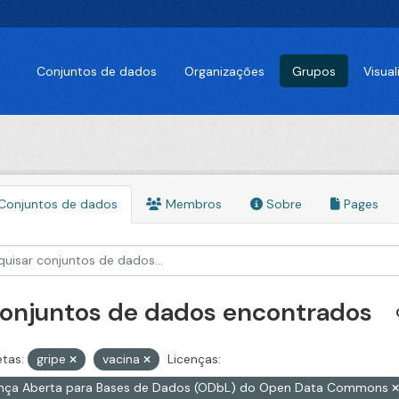
Conjuntos de dados
Organizações
Grupos
Visua
Conjuntos de dados
Membros
Sobre
Pages
conjuntos de dados encontrados
etas:
gripe
vacina
Licenças:
ença Aberta para Bases de Dados (ODbL) do Open Data Commons