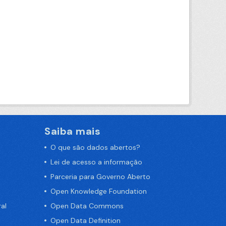
Saiba mais
O que são dados abertos?
Lei de acesso a informação
Parceria para Governo Aberto
Open Knowledge Foundation
al
Open Data Commons
Open Data Definition