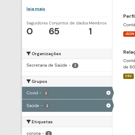
leia mais
Perf
Seguidores
Conjuntos de dados
Membros
Conté
0
65
1
JSON
Rela
Organizações
Conté
Secretaria de Saúde
-
2
de 80
CSV
Grupos
Covid
-
2
Saúde
-
2
Etiquetas
corona
-
2