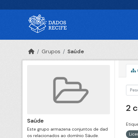
Ir para o conteúdo principal
Grupos
Saúde
2 
Saúde
Etiqu
Este grupo armazena conjuntos de dad
Lic
os relacionados ao domínio Sáude.