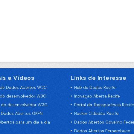
is e Vídeos
Links de Interesse
 de Dados Abertos W3C
Hub de Dados Recife
 do desenvolvedor W3C
Inovação Aberta Recife
a do desenvolvedor W3C
Portal da Transparência Recife
e Dados Abertos OKFN
Hacker Cidadão Recife
bertos para um dia a dia
Dados Abertos Governo Feder
Dados Abertos Pernambuco