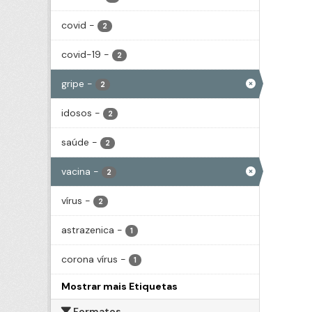
covid
-
2
covid-19
-
2
gripe
-
2
idosos
-
2
saúde
-
2
vacina
-
2
vírus
-
2
astrazenica
-
1
corona vírus
-
1
Mostrar mais Etiquetas
Formatos