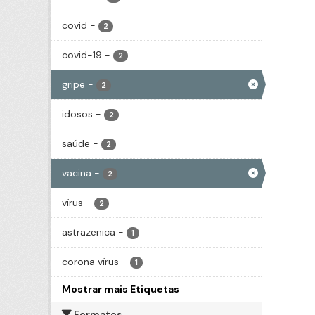
covid
-
2
covid-19
-
2
gripe
-
2
idosos
-
2
saúde
-
2
vacina
-
2
vírus
-
2
astrazenica
-
1
corona vírus
-
1
Mostrar mais Etiquetas
Formatos