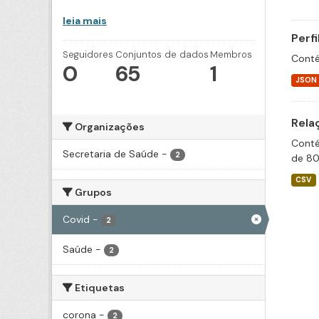
leia mais
Perf
Seguidores
Conjuntos de dados
Membros
Conté
0
65
1
JSON
Rela
Organizações
Conté
Secretaria de Saúde
-
2
de 80
CSV
Grupos
Covid
-
2
Saúde
-
2
Etiquetas
corona
-
2