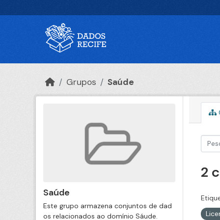
Ir para o conteúdo principal
Grupos
Saúde
2 
Saúde
Etiqu
Este grupo armazena conjuntos de dad
Lic
os relacionados ao domínio Sáude.