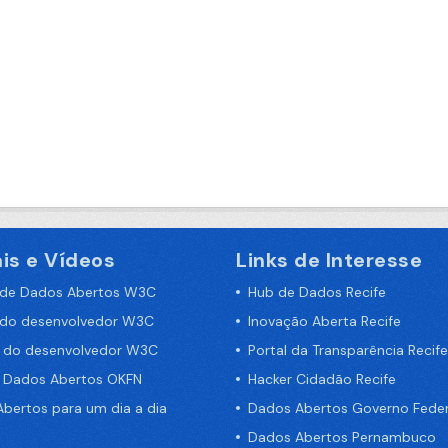
is e Vídeos
Links de Interesse
 de Dados Abertos W3C
Hub de Dados Recife
 do desenvolvedor W3C
Inovação Aberta Recife
a do desenvolvedor W3C
Portal da Transparência Recife
e Dados Abertos OKFN
Hacker Cidadão Recife
bertos para um dia a dia
Dados Abertos Governo Feder
Dados Abertos Pernambuco