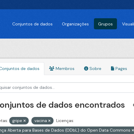
Conjuntos de dados
Organizações
Grupos
Visua
Conjuntos de dados
Membros
Sobre
Pages
conjuntos de dados encontrados
etas:
gripe
vacina
Licenças:
ença Aberta para Bases de Dados (ODbL) do Open Data Commons