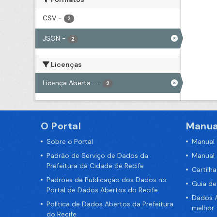
CSV
-
2
JSON
-
2
Licenças
Licença Aberta...
-
2
O Portal
Manua
Sobre o Portal
Manual
Padrão de Serviço de Dados da
Manual
Prefeitura da Cidade de Recife
Cartilh
Padrões de Publicação dos Dados no
Guia d
Portal de Dados Abertos do Recife
Dados A
Política de Dados Abertos da Prefeitura
melhor
do Recife