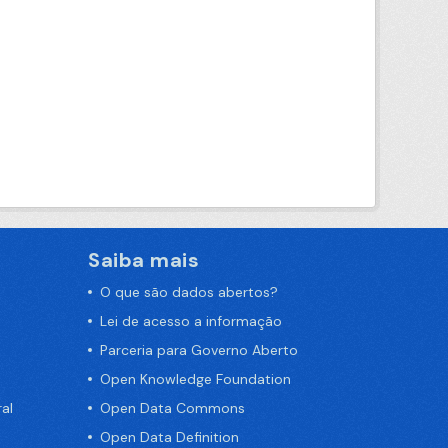
Saiba mais
O que são dados abertos?
Lei de acesso a informação
Parceria para Governo Aberto
Open Knowledge Foundation
al
Open Data Commons
Open Data Definition