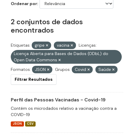
Ordenar por
2 conjuntos de dados
encontrados
Etiquetas:
gripe
vacina
Licenças:
Licença Aberta para Bases de Dados (ODbL) do
Open Data Commons
Formatos:
JSON
Grupos:
Covid
Saúde
Filtrar Resultados
Perfil das Pessoas Vacinadas - Covid-19
Contém os microdados relativo a vacinação contra a
COVID-19
JSON
CSV