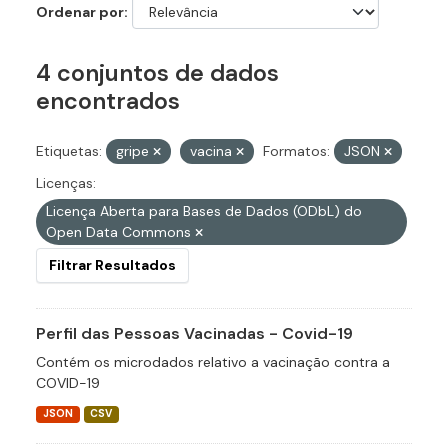
Ordenar por
4 conjuntos de dados
encontrados
Etiquetas:
gripe
vacina
Formatos:
JSON
Licenças:
Licença Aberta para Bases de Dados (ODbL) do
Open Data Commons
Filtrar Resultados
Perfil das Pessoas Vacinadas - Covid-19
Contém os microdados relativo a vacinação contra a
COVID-19
JSON
CSV