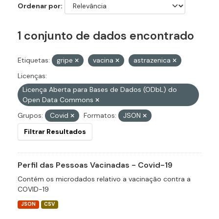
Ordenar por
1 conjunto de dados encontrado
Etiquetas:
gripe
vacina
astrazenica
Licenças:
Licença Aberta para Bases de Dados (ODbL) do
Open Data Commons
Grupos:
Covid
Formatos:
JSON
Filtrar Resultados
Perfil das Pessoas Vacinadas - Covid-19
Contém os microdados relativo a vacinação contra a
COVID-19
JSON
CSV