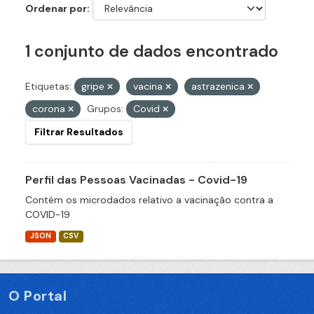
Ordenar por
1 conjunto de dados encontrado
Etiquetas:
gripe
vacina
astrazenica
corona
Grupos:
Covid
Filtrar Resultados
Perfil das Pessoas Vacinadas - Covid-19
Contém os microdados relativo a vacinação contra a
COVID-19
JSON
CSV
O Portal