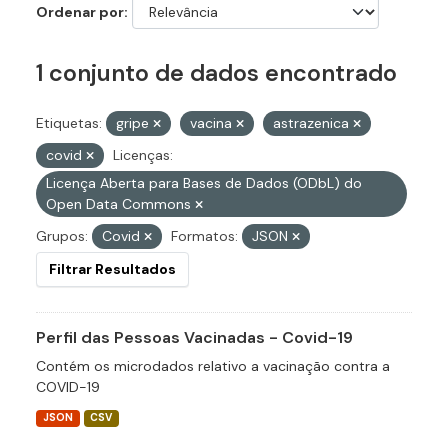
Ordenar por
1 conjunto de dados encontrado
Etiquetas:
gripe
vacina
astrazenica
covid
Licenças:
Licença Aberta para Bases de Dados (ODbL) do
Open Data Commons
Grupos:
Covid
Formatos:
JSON
Filtrar Resultados
Perfil das Pessoas Vacinadas - Covid-19
Contém os microdados relativo a vacinação contra a
COVID-19
JSON
CSV