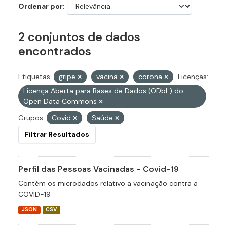
Ordenar por
2 conjuntos de dados
encontrados
Etiquetas:
gripe
vacina
corona
Licenças:
Licença Aberta para Bases de Dados (ODbL) do
Open Data Commons
Grupos:
Covid
Saúde
Filtrar Resultados
Perfil das Pessoas Vacinadas - Covid-19
Contém os microdados relativo a vacinação contra a
COVID-19
JSON
CSV