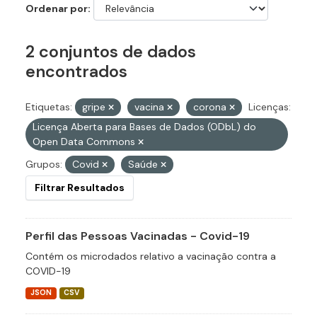
Ordenar por
2 conjuntos de dados
encontrados
Etiquetas:
gripe
vacina
corona
Licenças:
Licença Aberta para Bases de Dados (ODbL) do
Open Data Commons
Grupos:
Covid
Saúde
Filtrar Resultados
Perfil das Pessoas Vacinadas - Covid-19
Contém os microdados relativo a vacinação contra a
COVID-19
JSON
CSV