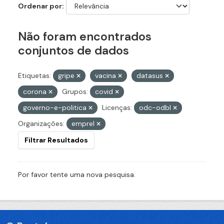
Ordenar por
Não foram encontrados
conjuntos de dados
Etiquetas:
gripe
vacina
datasus
corona
Grupos:
covid
governo-e-politica
Licenças:
odc-odbl
Organizações:
emprel
Filtrar Resultados
Por favor tente uma nova pesquisa.