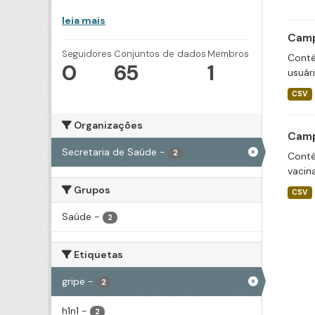
leia mais
Camp
Seguidores
Conjuntos de dados
Membros
Conté
0
65
1
usuár
CSV
Organizações
Camp
Secretaria de Saúde
-
2
Conté
vacin
Grupos
CSV
Saúde
-
2
Etiquetas
gripe
-
2
h1n1
-
2