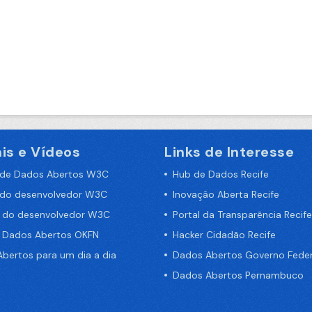
is e Vídeos
Links de Interesse
 de Dados Abertos W3C
Hub de Dados Recife
 do desenvolvedor W3C
Inovação Aberta Recife
a do desenvolvedor W3C
Portal da Transparência Recife
e Dados Abertos OKFN
Hacker Cidadão Recife
bertos para um dia a dia
Dados Abertos Governo Feder
Dados Abertos Pernambuco