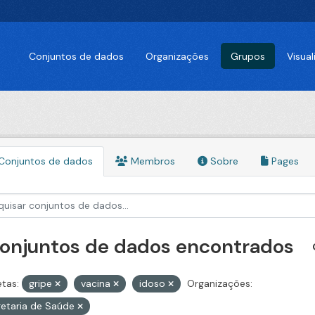
Conjuntos de dados
Organizações
Grupos
Visua
Conjuntos de dados
Membros
Sobre
Pages
conjuntos de dados encontrados
etas:
gripe
vacina
idoso
Organizações:
etaria de Saúde