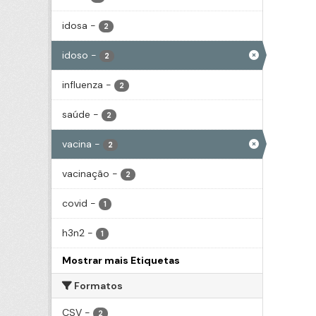
idosa
-
2
idoso
-
2
influenza
-
2
saúde
-
2
vacina
-
2
vacinação
-
2
covid
-
1
h3n2
-
1
Mostrar mais Etiquetas
Formatos
CSV
-
2