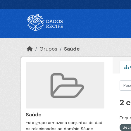
Ir para o conteúdo principal
Grupos
Saúde
2 
Saúde
Etiqu
Este grupo armazena conjuntos de dad
Secr
os relacionados ao domínio Sáude.