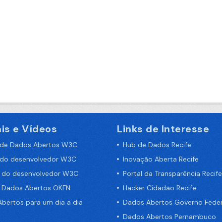
is e Vídeos
Links de Interesse
 de Dados Abertos W3C
Hub de Dados Recife
 do desenvolvedor W3C
Inovação Aberta Recife
a do desenvolvedor W3C
Portal da Transparência Recife
e Dados Abertos OKFN
Hacker Cidadão Recife
bertos para um dia a dia
Dados Abertos Governo Feder
Dados Abertos Pernambuco