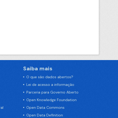
Saiba mais
O que são dados abertos?
Lei de acesso a informação
Parceria para Governo Aberto
Open Knowledge Foundation
al
Open Data Commons
Open Data Definition