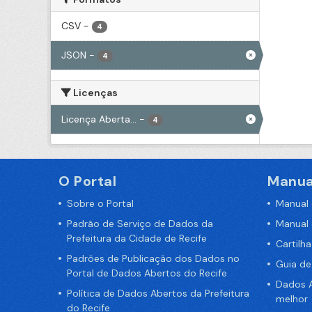
CSV
-
4
JSON
-
4
Licenças
Licença Aberta...
-
4
O Portal
Manua
Sobre o Portal
Manual
Padrão de Serviço de Dados da
Manual
Prefeitura da Cidade de Recife
Cartilh
Padrões de Publicação dos Dados no
Guia d
Portal de Dados Abertos do Recife
Dados A
Política de Dados Abertos da Prefeitura
melhor
do Recife