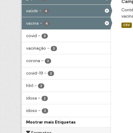
Camp
Conté
saúde
-
4
vacin
vacina
-
4
CSV
covid
-
3
vacinação
-
3
corona
-
2
covid-19
-
2
h1n1
-
2
idosa
-
2
idoso
-
2
Mostrar mais Etiquetas
Formatos