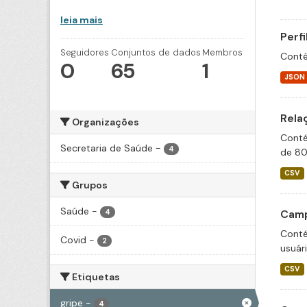
leia mais
Perf
Seguidores
Conjuntos de dados
Membros
Conté
0
65
1
JSON
Rela
Organizações
Conté
Secretaria de Saúde
-
4
de 80
CSV
Grupos
Saúde
-
Camp
4
Conté
Covid
-
2
usuár
CSV
Etiquetas
gripe
-
4