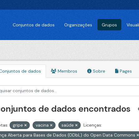
Conjuntos de dados
Organizações
Grupos
Visua
Conjuntos de dados
Membros
Sobre
Pages
conjuntos de dados encontrados
etas:
gripe
vacina
saúde
Licenças:
ença Aberta para Bases de Dados (ODbL) do Open Data Commons