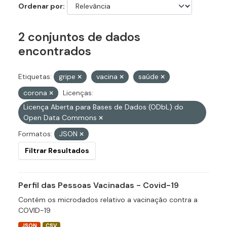
Ordenar por
2 conjuntos de dados
encontrados
Etiquetas:
gripe
vacina
saúde
corona
Licenças:
Licença Aberta para Bases de Dados (ODbL) do
Open Data Commons
Formatos:
JSON
Filtrar Resultados
Perfil das Pessoas Vacinadas - Covid-19
Contém os microdados relativo a vacinação contra a
COVID-19
JSON
CSV