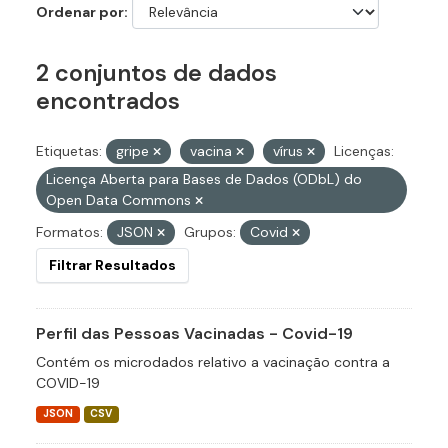
Ordenar por
2 conjuntos de dados
encontrados
Etiquetas:
gripe
vacina
vírus
Licenças:
Licença Aberta para Bases de Dados (ODbL) do
Open Data Commons
Formatos:
JSON
Grupos:
Covid
Filtrar Resultados
Perfil das Pessoas Vacinadas - Covid-19
Contém os microdados relativo a vacinação contra a
COVID-19
JSON
CSV