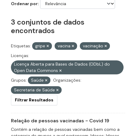
Ordenar por
3 conjuntos de dados
encontrados
Etiquetas:
gripe
vacina
vacinação
Licenças:
Licença Aberta para Bases de Dados (ODbL) do
Open Data Commons
Grupos:
Saúde
Organizações:
Secretaria de Saúde
Filtrar Resultados
Relação de pessoas vacinadas - Covid 19
Contém a relação de pessoas vacinadas bem como a
categoria de grupos a qual pertencem. Idosos: Idosos