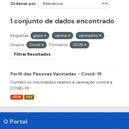
Ordenar por
1 conjunto de dados encontrado
Etiquetas:
gripe
vacina
vacinados
Grupos:
Covid
Formatos:
JSON
Filtrar Resultados
Perfil das Pessoas Vacinadas - Covid-19
Contém os microdados relativo a vacinação contra a
COVID-19
JSON
CSV
O Portal