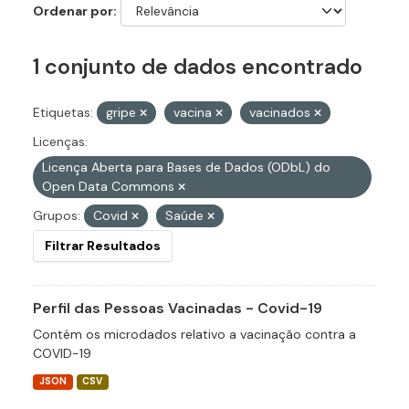
Ordenar por
1 conjunto de dados encontrado
Etiquetas:
gripe
vacina
vacinados
Licenças:
Licença Aberta para Bases de Dados (ODbL) do
Open Data Commons
Grupos:
Covid
Saúde
Filtrar Resultados
Perfil das Pessoas Vacinadas - Covid-19
Contém os microdados relativo a vacinação contra a
COVID-19
JSON
CSV