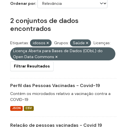
Ordenar por
2 conjuntos de dados
encontrados
Etiquetas:
idosos
Grupos:
Saúde
Licenças:
Licença Aberta para Bases de Dados (ODbL) do
Open Data Commons
Filtrar Resultados
Perfil das Pessoas Vacinadas - Covid-19
Contém os microdados relativo a vacinação contra a
COVID-19
JSON
CSV
Relação de pessoas vacinadas - Covid 19