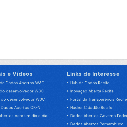
is e Vídeos
Links de Interesse
 de Dados Abertos W3C
Hub de Dados Recife
 do desenvolvedor W3C
Inovação Aberta Recife
a do desenvolvedor W3C
Portal da Transparência Recife
e Dados Abertos OKFN
Hacker Cidadão Recife
bertos para um dia a dia
Dados Abertos Governo Feder
Dados Abertos Pernambuco