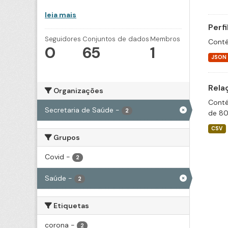
leia mais
Perf
Seguidores
Conjuntos de dados
Membros
Conté
0
65
1
JSON
Rela
Organizações
Conté
Secretaria de Saúde
-
2
de 80
CSV
Grupos
Covid
-
2
Saúde
-
2
Etiquetas
corona
-
2