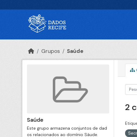
Ir para o conteúdo principal
Grupos
Saúde
2 
Saúde
Etiqu
Este grupo armazena conjuntos de dad
Secr
os relacionados ao domínio Sáude.