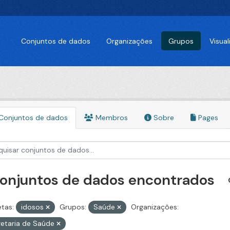
Conjuntos de dados
Organizações
Grupos
Visua
Conjuntos de dados
Membros
Sobre
Pages
conjuntos de dados encontrados
etas:
idosos
Grupos:
Saúde
Organizações:
etaria de Saúde