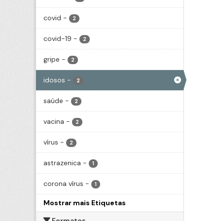
covid
-
2
covid-19
-
2
gripe
-
2
idosos
-
2
saúde
-
2
vacina
-
2
vírus
-
2
astrazenica
-
1
corona vírus
-
1
Mostrar mais Etiquetas
Formatos