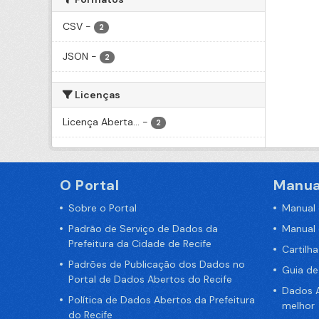
CSV
-
2
JSON
-
2
Licenças
Licença Aberta...
-
2
O Portal
Manua
Sobre o Portal
Manual
Padrão de Serviço de Dados da
Manual
Prefeitura da Cidade de Recife
Cartilh
Padrões de Publicação dos Dados no
Guia d
Portal de Dados Abertos do Recife
Dados A
Política de Dados Abertos da Prefeitura
melhor
do Recife