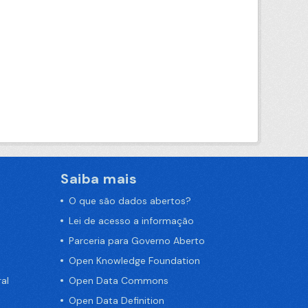
Saiba mais
O que são dados abertos?
Lei de acesso a informação
Parceria para Governo Aberto
Open Knowledge Foundation
al
Open Data Commons
Open Data Definition