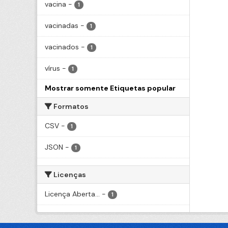
vacina
-
1
vacinadas
-
1
vacinados
-
1
vírus
-
1
Mostrar somente Etiquetas popular
Formatos
CSV
-
1
JSON
-
1
Licenças
Licença Aberta...
-
1