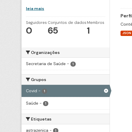
leia mais
Perf
Seguidores
Conjuntos de dados
Membros
Conté
0
65
1
JSON
Organizações
Secretaria de Saúde
-
1
Grupos
Covid
-
1
Saúde
-
1
Etiquetas
astrazenica
-
1