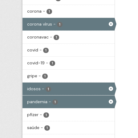
corona
-
1
corona vírus
-
1
coronavac
-
1
covid
-
1
covid-19
-
1
gripe
-
1
idosos
-
1
pandemia
-
1
pfizer
-
1
saúde
-
1