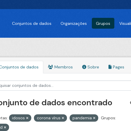
Conjuntos de dados
Organizações
Grupos
Visua
Conjuntos de dados
Membros
Sobre
Pages
conjunto de dados encontrado
etas:
idosos
corona vírus
pandemia
Grupos:
id