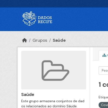
Ir para o conteúdo principal
Grupos
Saúde
1 
Saúde
Etiqu
Este grupo armazena conjuntos de dad
Cov
os relacionados ao domínio Sáude.