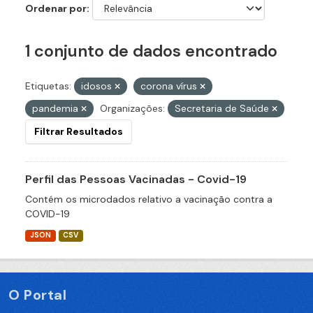
Ordenar por
1 conjunto de dados encontrado
Etiquetas:
idosos
corona vírus
pandemia
Organizações:
Secretaria de Saúde
Filtrar Resultados
Perfil das Pessoas Vacinadas - Covid-19
Contém os microdados relativo a vacinação contra a
COVID-19
JSON
CSV
O Portal