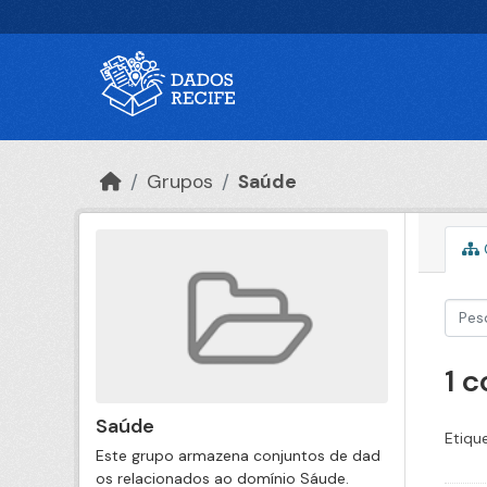
Ir para o conteúdo principal
Grupos
Saúde
1 
Saúde
Etiqu
Este grupo armazena conjuntos de dad
os relacionados ao domínio Sáude.