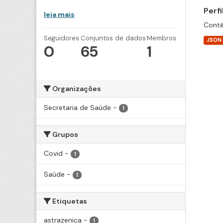
Perf
leia mais
Conté
Seguidores
Conjuntos de dados
Membros
JSON
0
65
1
Organizações
Secretaria de Saúde
-
1
Grupos
Covid
-
1
Saúde
-
1
Etiquetas
astrazenica
-
1