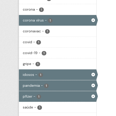
corona
-
1
corona vírus
-
1
coronavac
-
1
covid
-
1
covid-19
-
1
gripe
-
1
idosos
-
1
pandemia
-
1
pfizer
-
1
saúde
-
1