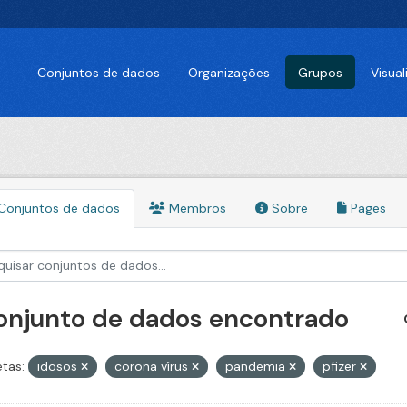
Conjuntos de dados
Organizações
Grupos
Visua
Conjuntos de dados
Membros
Sobre
Pages
conjunto de dados encontrado
etas:
idosos
corona vírus
pandemia
pfizer