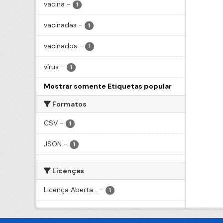
vacina
-
1
vacinadas
-
1
vacinados
-
1
vírus
-
1
Mostrar somente Etiquetas popular
Formatos
CSV
-
1
JSON
-
1
Licenças
Licença Aberta...
-
1