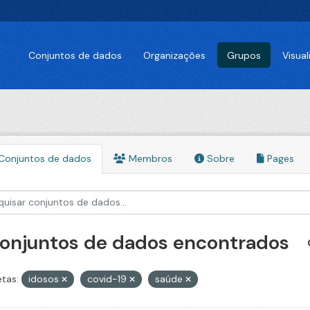
Conjuntos de dados
Organizações
Grupos
Visua
Conjuntos de dados
Membros
Sobre
Pages
conjuntos de dados encontrados
etas:
idosos
covid-19
saúde