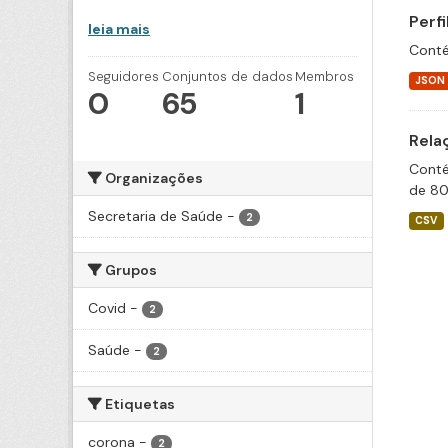
Perf
leia mais
Conté
Seguidores
Conjuntos de dados
Membros
JSON
0
65
1
Rela
Conté
Organizações
de 80
Secretaria de Saúde
-
2
CSV
Grupos
Covid
-
2
Saúde
-
2
Etiquetas
corona
-
2