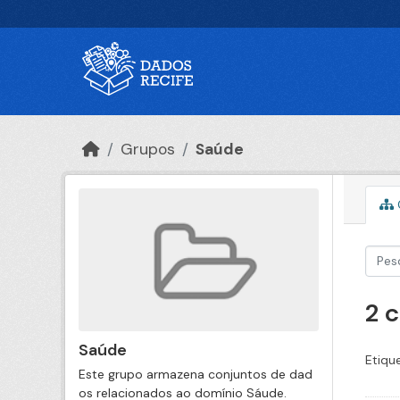
Ir para o conteúdo principal
Grupos
Saúde
2 
Saúde
Etiqu
Este grupo armazena conjuntos de dad
os relacionados ao domínio Sáude.