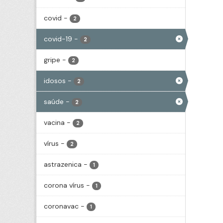
covid
-
2
covid-19
-
2
gripe
-
2
idosos
-
2
saúde
-
2
vacina
-
2
vírus
-
2
astrazenica
-
1
corona vírus
-
1
coronavac
-
1