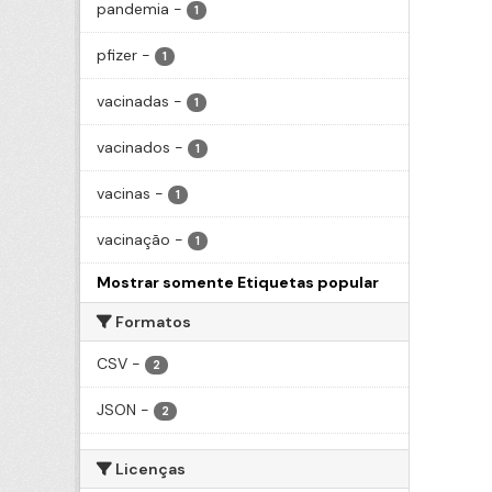
pandemia
-
1
pfizer
-
1
vacinadas
-
1
vacinados
-
1
vacinas
-
1
vacinação
-
1
Mostrar somente Etiquetas popular
Formatos
CSV
-
2
JSON
-
2
Licenças