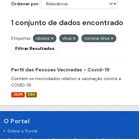
Ordenar por
1 conjunto de dados encontrado
Etiquetas:
idosos
vírus
corona vírus
Filtrar Resultados
Perfil das Pessoas Vacinadas - Covid-19
Contém os microdados relativo a vacinação contra a
COVID-19
JSON
CSV
O Portal
Sobre o Portal