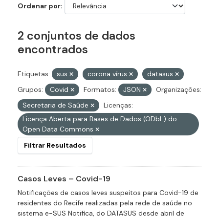
Ordenar por
2 conjuntos de dados
encontrados
Etiquetas:
sus
corona vírus
datasus
Grupos:
Covid
Formatos:
JSON
Organizações:
Secretaria de Saúde
Licenças:
Licença Aberta para Bases de Dados (ODbL) do
Open Data Commons
Filtrar Resultados
Casos Leves – Covid-19
Notificações de casos leves suspeitos para Covid-19 de
residentes do Recife realizadas pela rede de saúde no
sistema e-SUS Notifica, do DATASUS desde abril de