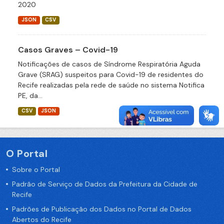
2020
JSON
CSV
Casos Graves – Covid-19
Notificações de casos de Síndrome Respiratória Aguda
Grave (SRAG) suspeitos para Covid-19 de residentes do
Recife realizadas pela rede de saúde no sistema Notifica
PE, da...
CSV
JSON
O Portal
Sobre o Portal
Padrão de Serviço de Dados da Prefeitura da Cidade de
Recife
Padrões de Publicação dos Dados no Portal de Dados
Abertos do Recife