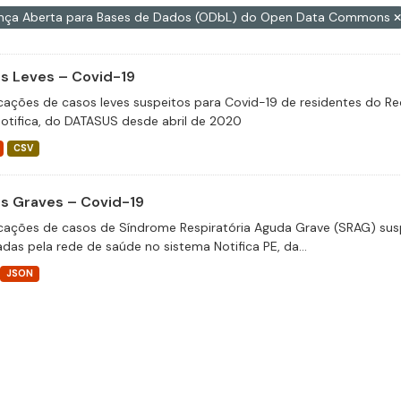
ença Aberta para Bases de Dados (ODbL) do Open Data Commons
s Leves – Covid-19
icações de casos leves suspeitos para Covid-19 de residentes do Re
otifica, do DATASUS desde abril de 2020
CSV
s Graves – Covid-19
icações de casos de Síndrome Respiratória Aguda Grave (SRAG) susp
adas pela rede de saúde no sistema Notifica PE, da...
JSON