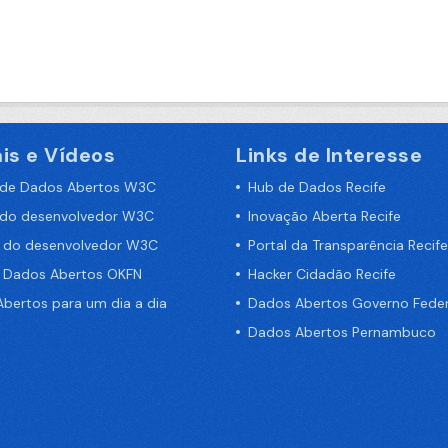
is e Vídeos
Links de Interesse
 de Dados Abertos W3C
Hub de Dados Recife
 do desenvolvedor W3C
Inovação Aberta Recife
a do desenvolvedor W3C
Portal da Transparência Recife
e Dados Abertos OKFN
Hacker Cidadão Recife
bertos para um dia a dia
Dados Abertos Governo Feder
Dados Abertos Pernambuco