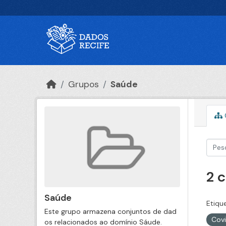
Ir para o conteúdo principal
Grupos
Saúde
2 
Saúde
Etiqu
Este grupo armazena conjuntos de dad
Cov
os relacionados ao domínio Sáude.