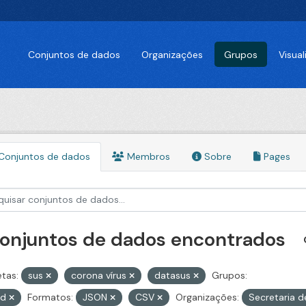
Conjuntos de dados
Organizações
Grupos
Visua
Conjuntos de dados
Membros
Sobre
Pages
conjuntos de dados encontrados
etas:
sus
corona vírus
datasus
Grupos:
id
Formatos:
JSON
CSV
Organizações:
Secretaria 