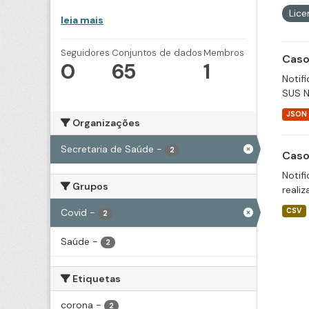
Lic
leia mais
Seguidores
Conjuntos de dados
Membros
Caso
0
65
1
Notif
SUS N
JSON
Organizações
Secretaria de Saúde
-
2
Caso
Notif
Grupos
realiz
Covid
-
CSV
2
Saúde
-
2
Etiquetas
corona
-
2