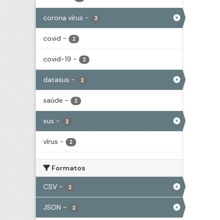
corona vírus
-
2
covid
-
2
covid-19
-
2
datasus
-
2
saúde
-
2
sus
-
2
vírus
-
2
Formatos
CSV
-
2
JSON
-
2