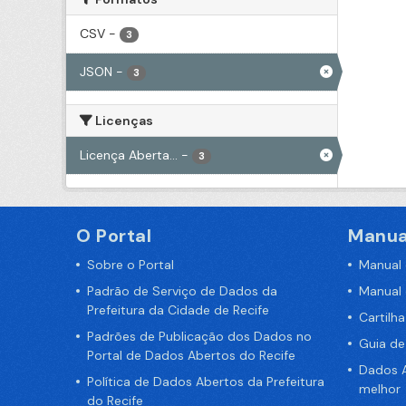
CSV
-
3
JSON
-
3
Licenças
Licença Aberta...
-
3
O Portal
Manua
Sobre o Portal
Manual
Padrão de Serviço de Dados da
Manual
Prefeitura da Cidade de Recife
Cartilh
Padrões de Publicação dos Dados no
Guia d
Portal de Dados Abertos do Recife
Dados A
Política de Dados Abertos da Prefeitura
melhor
do Recife