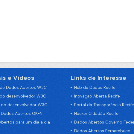
is e Vídeos
Links de Interesse
 de Dados Abertos W3C
Hub de Dados Recife
 do desenvolvedor W3C
Inovação Aberta Recife
a do desenvolvedor W3C
Portal da Transparência Recife
e Dados Abertos OKFN
Hacker Cidadão Recife
bertos para um dia a dia
Dados Abertos Governo Feder
Dados Abertos Pernambuco