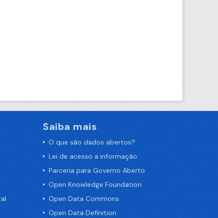
Saiba mais
O que são dados abertos?
Lei de acesso a informação
Parceria para Governo Aberto
Open Knowledge Foundation
al
Open Data Commons
Open Data Definition