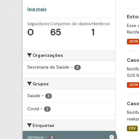
leia mais
Esto
Seguidores
Conjuntos de dados
Membros
Esse 
0
65
1
Recif
JSON
Organizações
Caso
Secretaria de Saúde
-
3
Notif
SUS N
Grupos
JSON
Saúde
-
3
Caso
Covid
-
2
Notif
realiz
Etiquetas
CSV
datasus
-
3