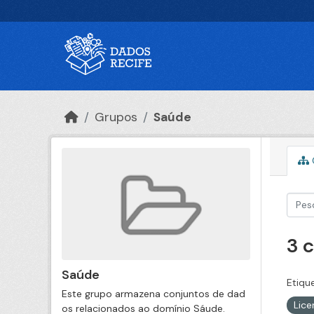
Ir para o conteúdo principal
Grupos
Saúde
3 
Saúde
Etiqu
Este grupo armazena conjuntos de dad
Lic
os relacionados ao domínio Sáude.