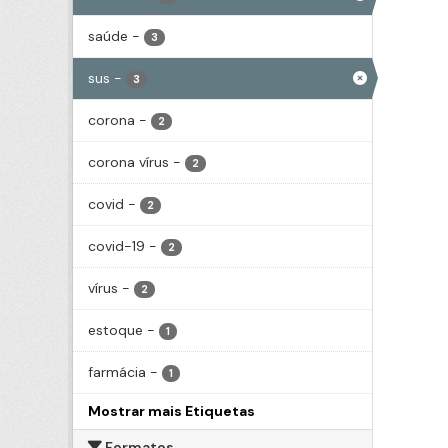
saúde
-
3
sus
-
3
corona
-
2
corona vírus
-
2
covid
-
2
covid-19
-
2
vírus
-
2
estoque
-
1
farmácia
-
1
Mostrar mais Etiquetas
Formatos