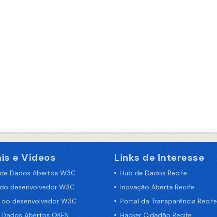
is e Vídeos
Links de Interesse
 de Dados Abertos W3C
Hub de Dados Recife
 do desenvolvedor W3C
Inovação Aberta Recife
a do desenvolvedor W3C
Portal da Transparência Recife
e Dados Abertos OKFN
Hacker Cidadão Recife