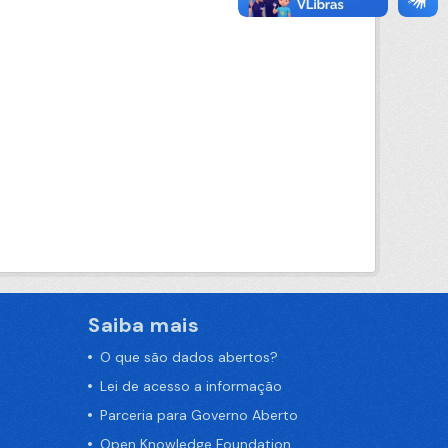
Saiba mais
O que são dados abertos?
Lei de acesso a informação
Parceria para Governo Aberto
Open Knowledge Foundation