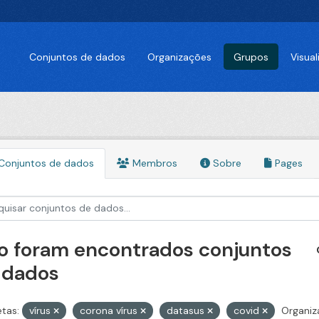
Conjuntos de dados
Organizações
Grupos
Visua
Conjuntos de dados
Membros
Sobre
Pages
o foram encontrados conjuntos
 dados
etas:
vírus
corona vírus
datasus
covid
Organiz