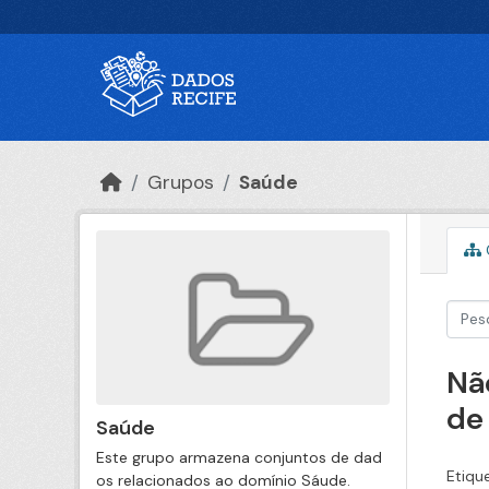
Ir para o conteúdo principal
Grupos
Saúde
Nã
de
Saúde
Este grupo armazena conjuntos de dad
Etiqu
os relacionados ao domínio Sáude.