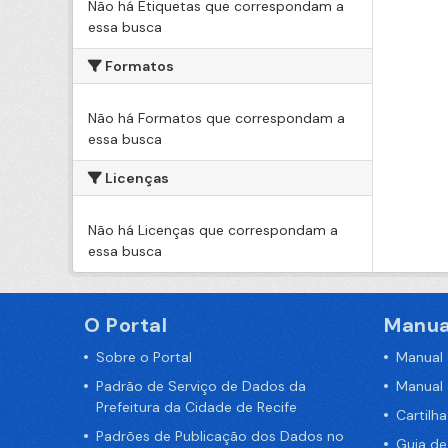
Não há Etiquetas que correspondam a
essa busca
Formatos
Não há Formatos que correspondam a
essa busca
Licenças
Não há Licenças que correspondam a
essa busca
O Portal
Manua
Sobre o Portal
Manual
Padrão de Serviço de Dados da
Manual
Prefeitura da Cidade de Recife
Cartilh
Padrões de Publicação dos Dados no
Guia d