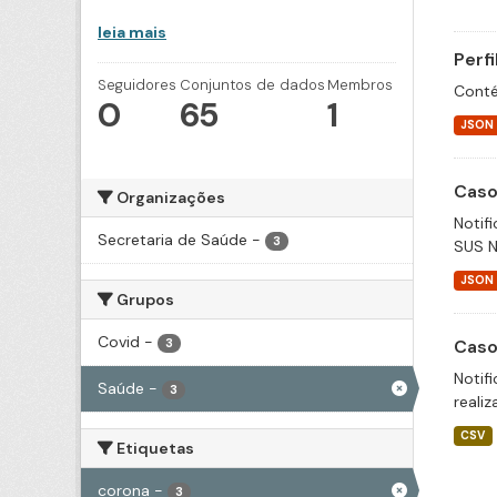
leia mais
Perf
Seguidores
Conjuntos de dados
Membros
Conté
0
65
1
JSON
Caso
Organizações
Notif
Secretaria de Saúde
-
3
SUS N
JSON
Grupos
Covid
-
Caso
3
Notif
Saúde
-
3
realiz
CSV
Etiquetas
corona
-
3