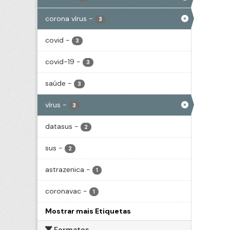
corona vírus
-
3
covid
-
3
covid-19
-
3
saúde
-
3
vírus
-
3
datasus
-
2
sus
-
2
astrazenica
-
1
coronavac
-
1
Mostrar mais Etiquetas
Formatos