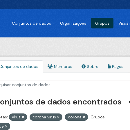
Conjuntos de dados
Organizações
Grupos
Visua
Conjuntos de dados
Membros
Sobre
Pages
conjuntos de dados encontrados
etas:
vírus
corona vírus
corona
Grupos:
de