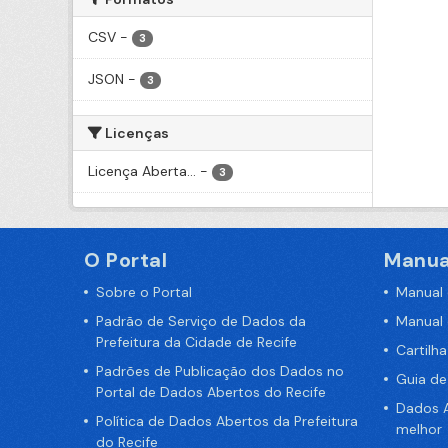
CSV
-
3
JSON
-
3
Licenças
Licença Aberta...
-
3
O Portal
Manua
Sobre o Portal
Manual
Padrão de Serviço de Dados da
Manual
Prefeitura da Cidade de Recife
Cartilh
Padrões de Publicação dos Dados no
Guia d
Portal de Dados Abertos do Recife
Dados A
Política de Dados Abertos da Prefeitura
melhor
do Recife