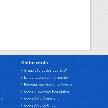
Saiba mais
O que são dados abertos?
Lei de acesso a informação
Parceria para Governo Aberto
Open Knowledge Foundation
al
Open Data Commons
Open Data Definition