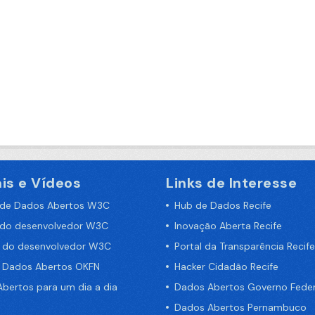
is e Vídeos
Links de Interesse
 de Dados Abertos W3C
Hub de Dados Recife
 do desenvolvedor W3C
Inovação Aberta Recife
a do desenvolvedor W3C
Portal da Transparência Recife
e Dados Abertos OKFN
Hacker Cidadão Recife
bertos para um dia a dia
Dados Abertos Governo Feder
Dados Abertos Pernambuco