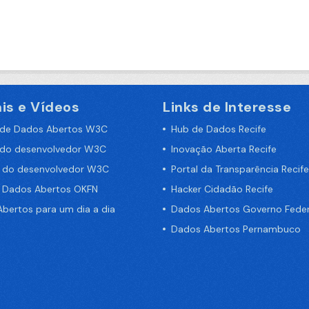
is e Vídeos
Links de Interesse
 de Dados Abertos W3C
Hub de Dados Recife
 do desenvolvedor W3C
Inovação Aberta Recife
a do desenvolvedor W3C
Portal da Transparência Recife
e Dados Abertos OKFN
Hacker Cidadão Recife
bertos para um dia a dia
Dados Abertos Governo Feder
Dados Abertos Pernambuco