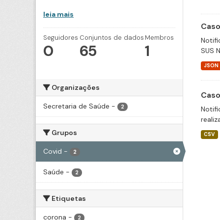
leia mais
Caso
Seguidores
Conjuntos de dados
Membros
Notif
0
65
1
SUS N
JSON
Organizações
Caso
Secretaria de Saúde
-
2
Notif
realiz
Grupos
CSV
Covid
-
2
Saúde
-
2
Etiquetas
corona
-
2