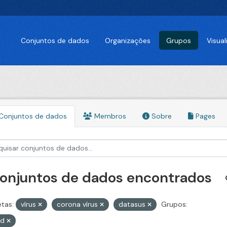
Conjuntos de dados
Organizações
Grupos
Visua
Conjuntos de dados
Membros
Sobre
Pages
conjuntos de dados encontrados
etas:
vírus
corona vírus
datasus
Grupos:
id