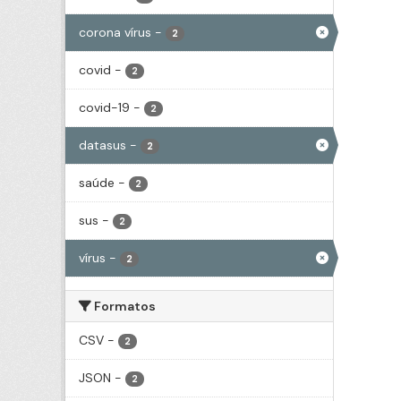
corona vírus
-
2
covid
-
2
covid-19
-
2
datasus
-
2
saúde
-
2
sus
-
2
vírus
-
2
Formatos
CSV
-
2
JSON
-
2