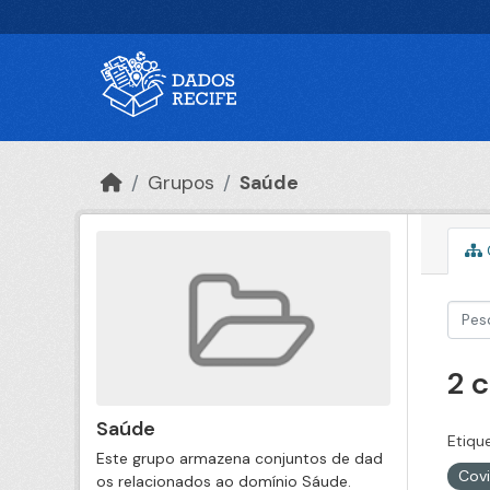
Ir para o conteúdo principal
Grupos
Saúde
2 
Saúde
Etiqu
Este grupo armazena conjuntos de dad
Cov
os relacionados ao domínio Sáude.