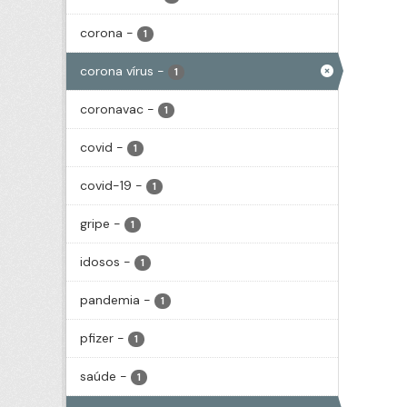
corona
-
1
corona vírus
-
1
coronavac
-
1
covid
-
1
covid-19
-
1
gripe
-
1
idosos
-
1
pandemia
-
1
pfizer
-
1
saúde
-
1