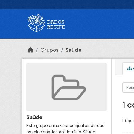
Ir para o conteúdo principal
Grupos
Saúde
1 
Saúde
Etiqu
Este grupo armazena conjuntos de dad
os relacionados ao domínio Sáude.