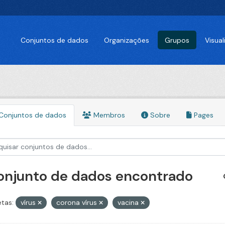
Conjuntos de dados
Organizações
Grupos
Visua
Conjuntos de dados
Membros
Sobre
Pages
conjunto de dados encontrado
etas:
vírus
corona vírus
vacina