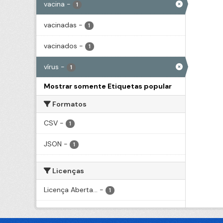
vacina
-
1
vacinadas
-
1
vacinados
-
1
vírus
-
1
Mostrar somente Etiquetas popular
Formatos
CSV
-
1
JSON
-
1
Licenças
Licença Aberta...
-
1