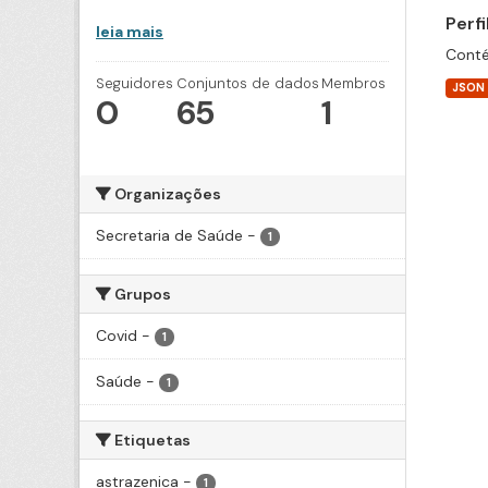
Perf
leia mais
Conté
Seguidores
Conjuntos de dados
Membros
JSON
0
65
1
Organizações
Secretaria de Saúde
-
1
Grupos
Covid
-
1
Saúde
-
1
Etiquetas
astrazenica
-
1