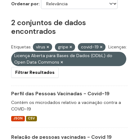
Ordenar por
2 conjuntos de dados
encontrados
Etiquetas:
vírus
gripe
covid-19
Licenças:
Licença Aberta para Bases de Dados (ODbL) do
Open Data Commons
Filtrar Resultados
Perfil das Pessoas Vacinadas - Covid-19
Contém os microdados relativo a vacinação contra a
COVID-19
JSON
CSV
Relação de pessoas vacinadas - Covid 19