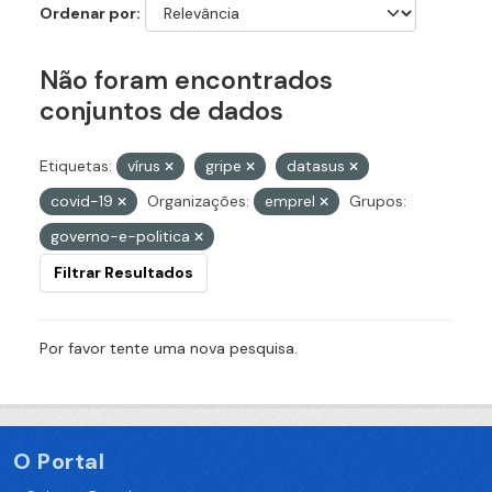
Ordenar por
Não foram encontrados
conjuntos de dados
Etiquetas:
vírus
gripe
datasus
covid-19
Organizações:
emprel
Grupos:
governo-e-politica
Filtrar Resultados
Por favor tente uma nova pesquisa.
O Portal