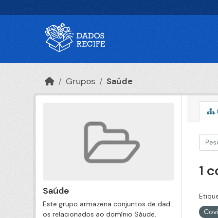
Ir para o conteúdo principal
Grupos
Saúde
1 
Saúde
Etiqu
Este grupo armazena conjuntos de dad
Cov
os relacionados ao domínio Sáude.