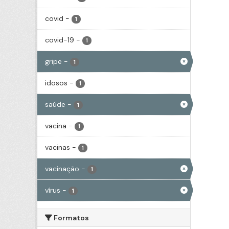
covid
-
1
covid-19
-
1
gripe
-
1
idosos
-
1
saúde
-
1
vacina
-
1
vacinas
-
1
vacinação
-
1
vírus
-
1
Formatos