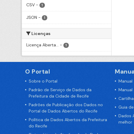
CSV
-
1
JSON
-
1
Licenças
Licença Aberta...
-
1
O Portal
Manua
Sobre o Portal
Manual
Padrão de Serviço de Dados da
Manual
Prefeitura da Cidade de Recife
Cartilh
Padrões de Publicação dos Dados no
Guia d
Portal de Dados Abertos do Recife
Dados A
Política de Dados Abertos da Prefeitura
melhor
do Recife