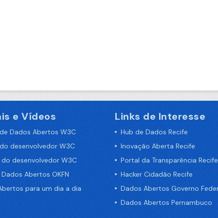
is e Vídeos
Links de Interesse
 de Dados Abertos W3C
Hub de Dados Recife
 do desenvolvedor W3C
Inovação Aberta Recife
a do desenvolvedor W3C
Portal da Transparência Recife
e Dados Abertos OKFN
Hacker Cidadão Recife
bertos para um dia a dia
Dados Abertos Governo Feder
Dados Abertos Pernambuco