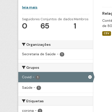
leia mais
Rela
Seguidores
Conjuntos de dados
Membros
Conté
0
65
1
de 80
CSV
Organizações
Secretaria de Saúde
-
1
Grupos
Covid
-
1
Saúde
-
1
Etiquetas
corona
-
1