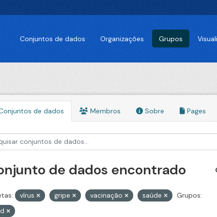
Conjuntos de dados
Organizações
Grupos
Visua
Conjuntos de dados
Membros
Sobre
Pages
conjunto de dados encontrado
etas:
vírus
gripe
vacinação
saúde
Grupos:
id