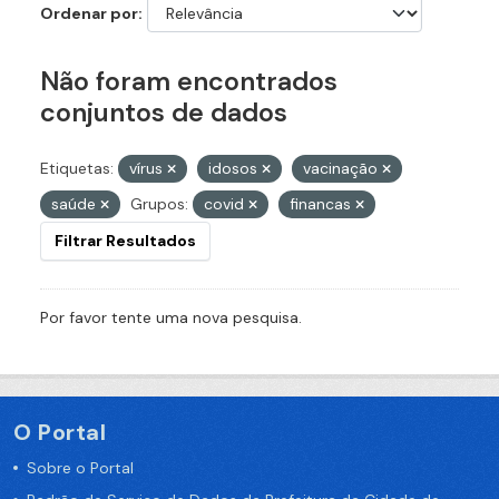
Ordenar por
Não foram encontrados
conjuntos de dados
Etiquetas:
vírus
idosos
vacinação
saúde
Grupos:
covid
financas
Filtrar Resultados
Por favor tente uma nova pesquisa.
O Portal
Sobre o Portal