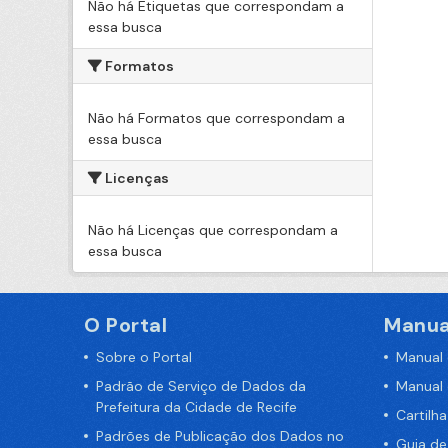
Não há Etiquetas que correspondam a
essa busca
Formatos
Não há Formatos que correspondam a
essa busca
Licenças
Não há Licenças que correspondam a
essa busca
O Portal
Manua
Sobre o Portal
Manual
Padrão de Serviço de Dados da
Manual
Prefeitura da Cidade de Recife
Cartilh
Padrões de Publicação dos Dados no
Guia d