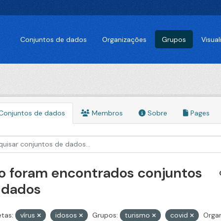
Conjuntos de dados
Organizações
Grupos
Visua
Conjuntos de dados
Membros
Sobre
Pages
o foram encontrados conjuntos
 dados
etas:
vírus
idosos
Grupos:
turismo
covid
Organ