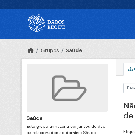
Ir para o conteúdo principal
Grupos
Saúde
Nã
de
Saúde
Este grupo armazena conjuntos de dad
Etiqu
os relacionados ao domínio Sáude.