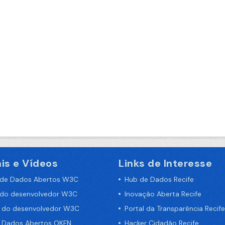
is e Vídeos
Links de Interesse
 de Dados Abertos W3C
Hub de Dados Recife
 do desenvolvedor W3C
Inovação Aberta Recife
a do desenvolvedor W3C
Portal da Transparência Recife
e Dados Abertos OKFN
Hacker Cidadão Recife