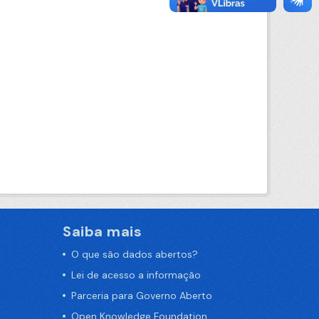
Saiba mais
O que são dados abertos?
Lei de acesso a informação
Parceria para Governo Aberto
Open Knowledge Foundation