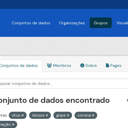
Conjuntos de dados
Organizações
Grupos
Visua
Conjuntos de dados
Membros
Sobre
Pages
conjunto de dados encontrado
etas:
vírus
idosos
gripe
corona
inação