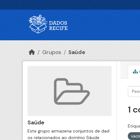
Ir para o conteúdo principal
Grupos
Saúde
1 
Saúde
Etiqu
Este grupo armazena conjuntos de dad
vac
os relacionados ao domínio Sáude.