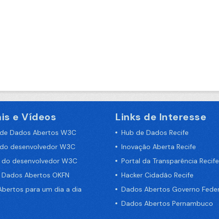
is e Vídeos
Links de Interesse
 de Dados Abertos W3C
Hub de Dados Recife
 do desenvolvedor W3C
Inovação Aberta Recife
a do desenvolvedor W3C
Portal da Transparência Recife
e Dados Abertos OKFN
Hacker Cidadão Recife
bertos para um dia a dia
Dados Abertos Governo Feder
Dados Abertos Pernambuco