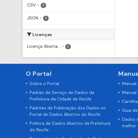
CSV
-
1
JSON
-
1
Licenças
Licença Aberta...
-
1
O Portal
Manua
Sobre o Portal
Manual
Padrão de Serviço de Dados da
Manual
Prefeitura da Cidade de Recife
Cartilh
Padrões de Publicação dos Dados no
Guia d
Portal de Dados Abertos do Recife
Dados A
Política de Dados Abertos da Prefeitura
melhor
do Recife