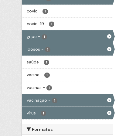
covid
-
1
covid-19
-
1
gripe
-
1
idosos
-
1
saúde
-
1
vacina
-
1
vacinas
-
1
vacinação
-
1
vírus
-
1
Formatos