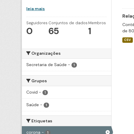
leia mais
Rela
Seguidores
Conjuntos de dados
Membros
Conté
0
65
1
de 80
CSV
Organizações
Secretaria de Saúde
-
1
Grupos
Covid
-
1
Saúde
-
1
Etiquetas
corona
-
1