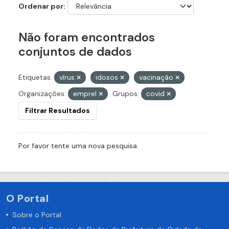
Ordenar por
Não foram encontrados
conjuntos de dados
Etiquetas:
vírus
idosos
vacinação
Organizações:
emprel
Grupos:
covid
Filtrar Resultados
Por favor tente uma nova pesquisa.
O Portal
Sobre o Portal